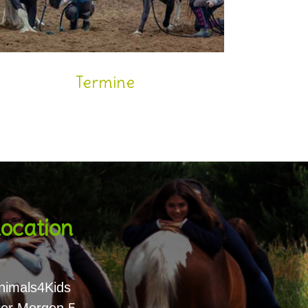
Termine
ocation
nimals4Kids